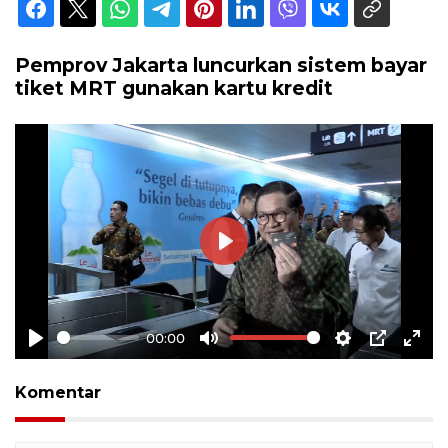
Pemprov Jakarta luncurkan sistem bayar
tiket MRT gunakan kartu kredit
Play
00:00
Play
Mute
Settings
PIP
Ente
full
Komentar