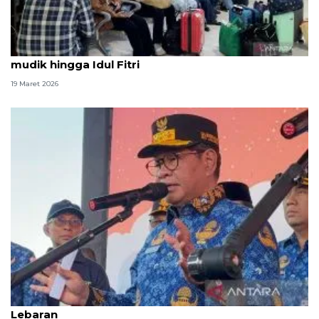
Warga DKI diminta jaga keamanan selama arus
mudik hingga Idul Fitri
19 Maret 2026
Pramono minta pemudik tak balik serentak setelah
Lebaran