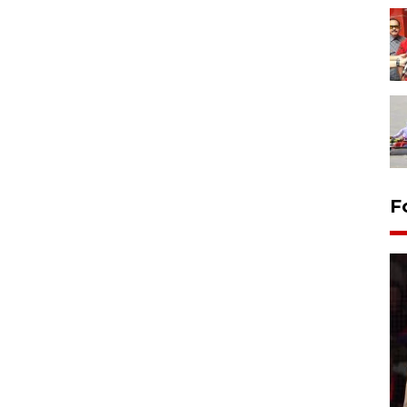
F
Lebaran Betawi 2026, ajang
silaturahim masyarakat dan
upaya pelestarian budaya di