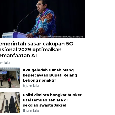
emerintah sasar cakupan 5G
asional 2029 optimalkan
emanfaatan AI
am lalu
KPK geledah rumah orang
kepercayaan Bupati Rejang
Lebong nonaktif
8 jam lalu
Polisi diminta bongkar bunker
usai temuan senjata di
sekolah swasta Jaksel
11 jam lalu