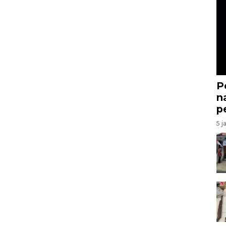
P
n
p
5 j