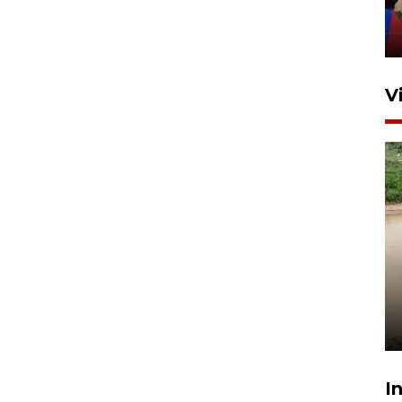
Ibu Kota
11 April 2026
V
Gabung Persebaya, striker
timnas Ramadhan Sananta
kembali asah naluri
9 Juli 2026
I