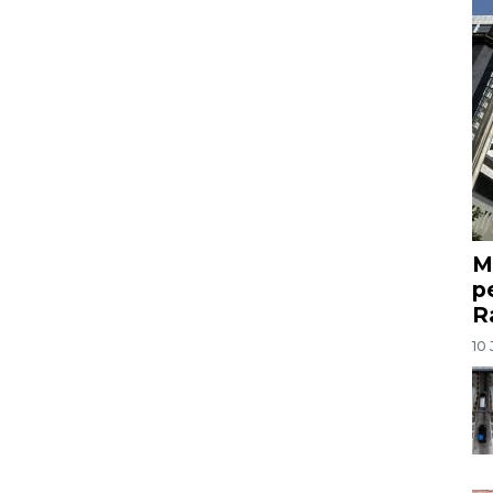
M
p
R
10 