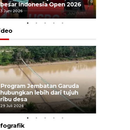
besar Indonesia Open 2026
Masjid Ist
3 Juni 2026
28 Mei 2026
ideo
Program Jembatan Garuda
Pemerint
hubungkan lebih dari tujuh
pembangu
ribu desa
dukung k
29 Juli 2026
29 Juli 2026
nfografik