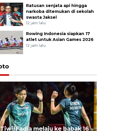
Ratusan senjata api hingga
narkoba ditemukan di sekolah
swasta Jaksel
12 jam lalu
Rowing Indonesia siapkan 17
atlet untuk Asian Games 2026
12 jam lalu
oto
Penyembe
Tiwi/Fadia melaju ke babak 16
milik Pre