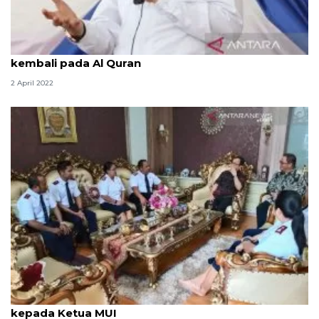
Rektor UIN Palu: Ramadhan momentum untuk
kembali pada Al Quran
2 April 2022
Bahas kerukunan, tokoh Katolik-BK Sigi silaturahim
kepada Ketua MUI