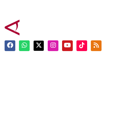
Terkini
Berita
Top News
Ngabuburit
Terpopuler
Hidangan
Foto
Info Mudik
Video
Tokoh
Infografik
Tausiyah
English