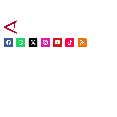
Terkini
Berita
Top News
Ngabuburit
Terpopuler
Hidangan
Foto
Info Mudik
Video
Tokoh
Infografik
Tausiyah
English