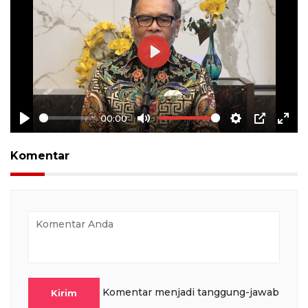
Play
00:00
Play
Mute
Settings
PIP
Ente
full
Komentar
Komentar menjadi tanggung-jawab
Kirim