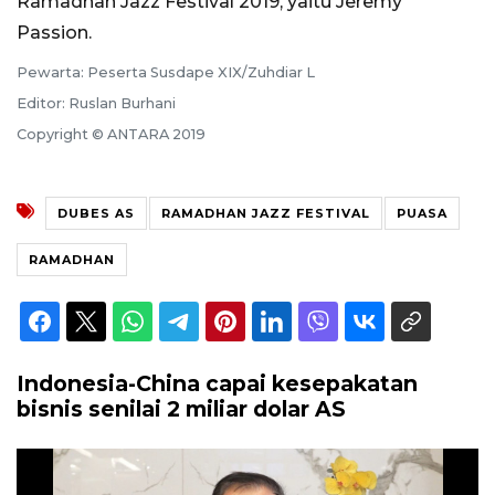
Ramadhan Jazz Festival 2019, yaitu Jeremy
Passion.
Pewarta: Peserta Susdape XIX/Zuhdiar L
Editor: Ruslan Burhani
Copyright © ANTARA 2019
DUBES AS
RAMADHAN JAZZ FESTIVAL
PUASA
RAMADHAN
Indonesia-China capai kesepakatan
bisnis senilai 2 miliar dolar AS