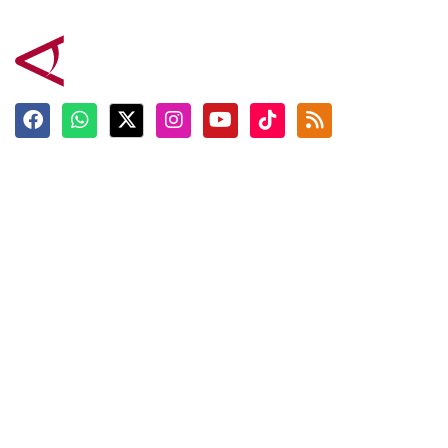
Terkini
Berita
Top News
Ngabuburit
Terpopuler
Hidangan
Foto
Info Mudik
Video
Tokoh
Infografik
Tausiyah
English
Jadwal Imsak