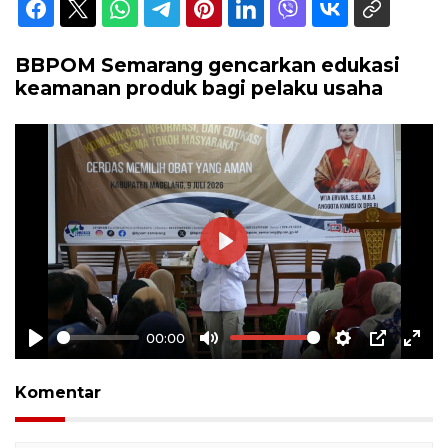
BBPOM Semarang gencarkan edukasi
keamanan produk bagi pelaku usaha
Play
00:00
Play
Mute
Settings
PIP
Ente
full
Komentar