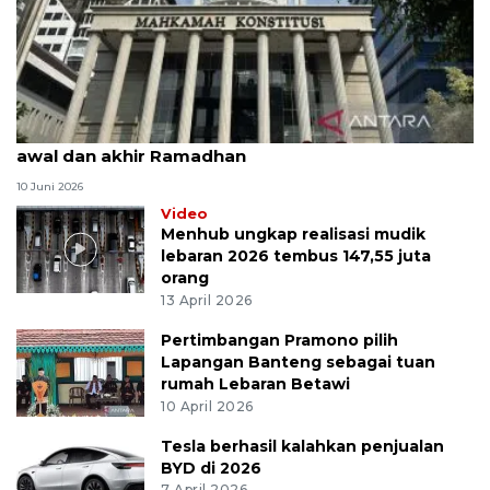
MK uji materi UU Peradilan Agama perihal isbat
awal dan akhir Ramadhan
10 Juni 2026
Video
Menhub ungkap realisasi mudik
lebaran 2026 tembus 147,55 juta
orang
13 April 2026
Pertimbangan Pramono pilih
Lapangan Banteng sebagai tuan
rumah Lebaran Betawi
10 April 2026
Tesla berhasil kalahkan penjualan
BYD di 2026
7 April 2026