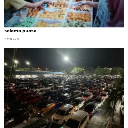
Loka POM Tangerang awasi pedagang makanan
selama puasa
7 Mei 2019
Pemudik arus balik di Pelabuhan Bakauheni mulai