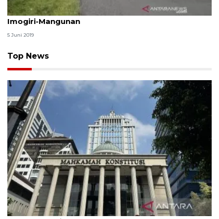
Dishub Bantul belum izinkan bus wisata lewati jalur
Imogiri-Mangunan
5 Juni 2019
Top News
MK uji materi UU Peradilan Agama perihal isbat