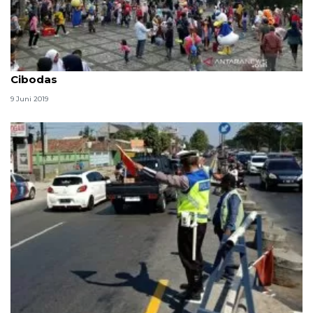
Puluhan ribu wisatawan padati Kebun Raya
Cibodas
9 Juni 2019
Kasus laka lantas selama arus mudik di Jalur