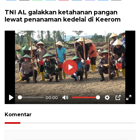
TNI AL galakkan ketahanan pangan
lewat penanaman kedelai di Keerom
Play
00:00
Play
Mute
Settings
PIP
Ente
full
Komentar