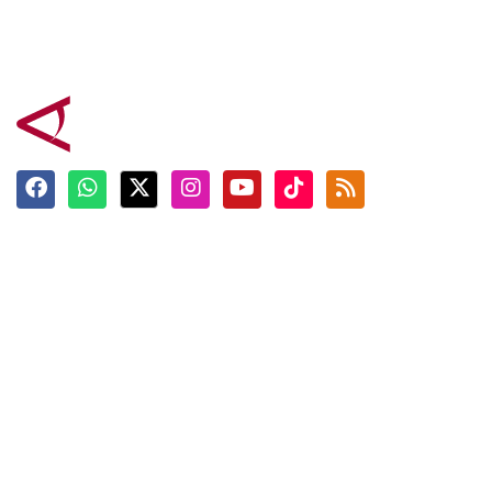
Terkini
Berita
Top News
Ngabuburit
Terpopuler
Hidangan
Foto
Info Mudik
Video
Tokoh
Infografik
Tausiyah
English