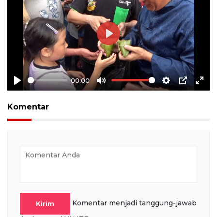
Play
00:00
Play
Mute
Settings
PIP
Ente
full
Komentar
Komentar menjadi tanggung-jawab
Kirim