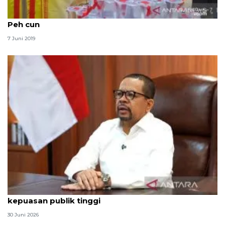
Wabup Bangka apresiasi etnis Tionghoa rayakan
Peh cun
7 Juni 2019
Qodari: Pemerintah tak puas diri meski tingkat
kepuasan publik tinggi
30 Juni 2026