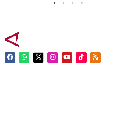
Terkini
Berita
Top News
Ngabuburit
Terpopuler
Hidangan
Foto
Info Mudik
Video
Tokoh
Infografik
Tausiyah