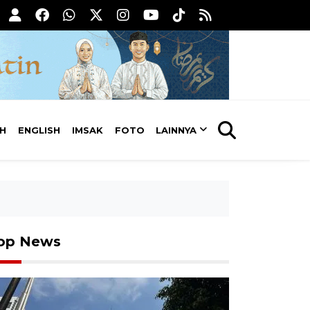
AH
ENGLISH
IMSAK
FOTO
LAINNYA
op News