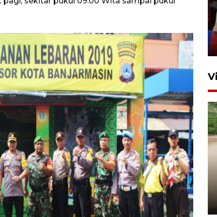
 pagi, sekitar pukul 09.00 Wita sampai pukul
silaturahim masyarakat dan
upaya pelestarian budaya di
Ibu Kota
11 April 2026
V
Gabung Persebaya, striker
timnas Ramadhan Sananta
kembali asah naluri
9 Juli 2026