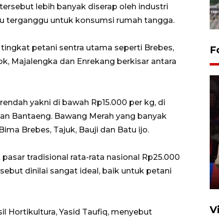
tersebut lebih banyak diserap oleh industri
lu terganggu untuk konsumsi rumah tangga.
ingkat petani sentra utama seperti Brebes,
F
ok, Majalengka dan Enrekang berkisar antara
endah yakni di bawah Rp15.000 per kg, di
 dan Bantaeng. Bawang Merah yang banyak
Bima Brebes, Tajuk, Bauji dan Batu ijo.
Lebaran Betawi 2026, ajang
silaturahim masyarakat dan
upaya pelestarian budaya di
 pasar tradisional rata-rata nasional Rp25.000
Ibu Kota
ebut dinilai sangat ideal, baik untuk petani
11 April 2026
V
 Hortikultura, Yasid Taufiq, menyebut