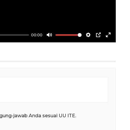
00:00
Mute
Settings
PIP
Enter
fullscree
gung-jawab Anda sesuai UU ITE.