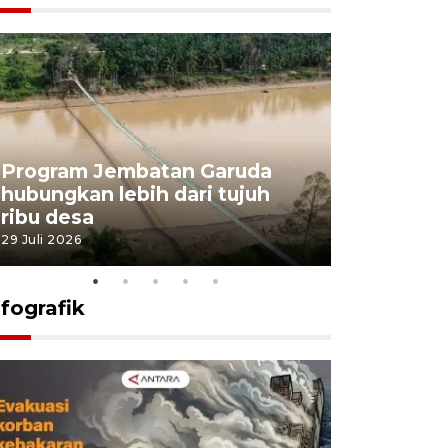
Program Jembatan Garuda
Pemerint
hubungkan lebih dari tujuh
pembangu
ribu desa
dukung k
29 Juli 2026
29 Juli 2026
nfografik