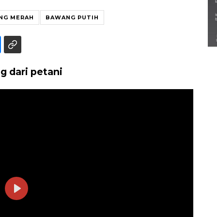
Semarak Lebaran Ketupat di
NG MERAH
BAWANG PUTIH
berbagai daerah
28 Maret 2026
g dari petani
Play