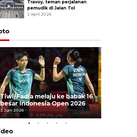
Travoy, teman perjalanan
pemudik di Jalan Tol
2 April 2026
oto
Penyembe
Tiwi/Fadia melaju ke babak 16
milik Pre
besar Indonesia Open 2026
Masjid Ist
3 Juni 2026
28 Mei 2026
ideo