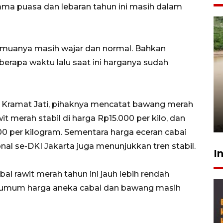
ama puasa dan lebaran tahun ini masih dalam
 semuanya masih wajar dan normal. Bahkan
rapa waktu lalu saat ini harganya sudah
Gabung Persebaya, striker
timnas Ramadhan Sananta
uk Kramat Jati, pihaknya mencatat bawang merah
kembali asah naluri
wit merah stabil di harga Rp15.000 per kilo, dan
9 Juli 2026
0 per kilogram. Sementara harga eceran cabai
onal se-DKI Jakarta juga menunjukkan tren stabil.
I
bai rawit merah tahun ini jauh lebih rendah
a umum harga aneka cabai dan bawang masih