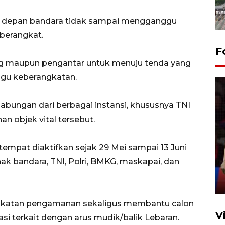
al depan bandara tidak sampai mengganggu
berangkat.
F
 maupun pengantar untuk menuju tenda yang
ggu keberangkatan.
abungan dari berbagai instansi, khususnya TNI
n objek vital tersebut.
Lebaran Betawi 2026, ajang
silaturahim masyarakat dan
empat diaktifkan sejak 29 Mei sampai 13 Juni
upaya pelestarian budaya di
ihak bandara, TNI, Polri, BMKG, maskapai, dan
Ibu Kota
11 April 2026
ngkatan pengamanan sekaligus membantu calon
V
terkait dengan arus mudik/balik Lebaran.