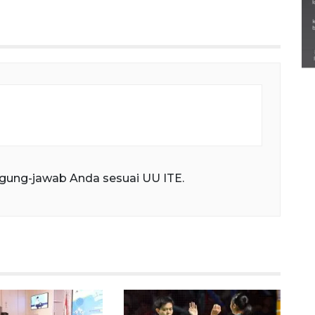
Semarak Lebaran Ketupat di
berbagai daerah
28 Maret 2026
gung-jawab Anda sesuai UU ITE.