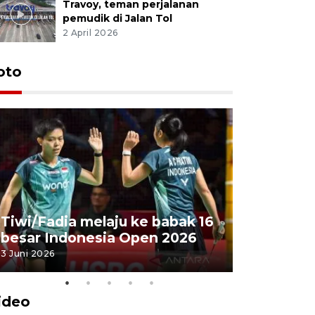
Travoy, teman perjalanan
pemudik di Jalan Tol
2 April 2026
oto
Penyembe
Tiwi/Fadia melaju ke babak 16
milik Pre
besar Indonesia Open 2026
Masjid Ist
3 Juni 2026
28 Mei 2026
ideo