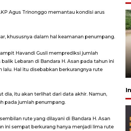
KP Agus Trinonggo memantau kondisi arus
ncar, khususnya dalam hal keamanan penumpang.
Gabung Persebaya, striker
Sampit Havandi Gusli memprediksi jumlah
timnas Ramadhan Sananta
alik Lebaran di Bandara H. Asan pada tahun ini
kembali asah naluri
lalu. Hal itu disebabkan berkurangnya rute
9 Juli 2026
I
dia, itu akan terlihat dari data akhir. Namun,
ruh pada jumlah penumpang.
 sembilan rute yang dilayani di Bandara H. Asan
n ini sempat berkurang hanya menjadi lima rute