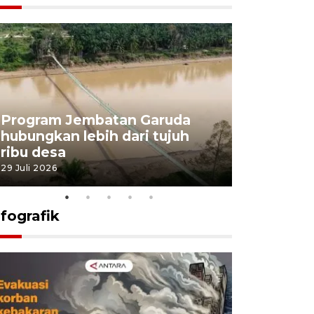
Program Jembatan Garuda
Pemerint
hubungkan lebih dari tujuh
pembangu
ribu desa
dukung k
29 Juli 2026
29 Juli 2026
nfografik