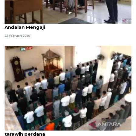
Sulsel cegah buta aksara Al Quran lewat Ramadhan
Andalan Mengaji
23 Februari 2026
Umat muslim di Makassar padati masjid shalat
tarawih perdana