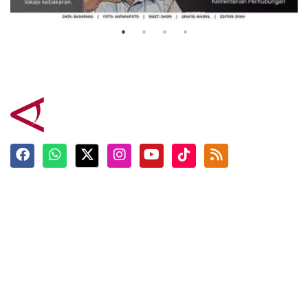
3 Agustus 2026
Terkini
Berita
Top News
Ngabuburit
Terpopuler
Hidangan
Foto
Info Mudik
Video
Tokoh