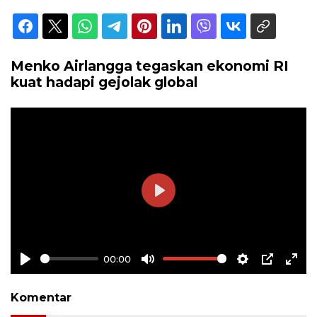
Menko Airlangga tegaskan ekonomi RI
kuat hadapi gejolak global
Play
00:00
Play
Mute
Settings
PIP
Ente
full
Komentar