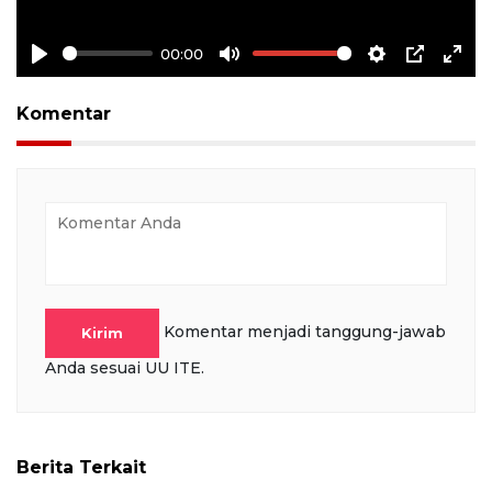
00:00
Play
Mute
Settings
PIP
Ente
full
Komentar
Komentar menjadi tanggung-jawab
Kirim
Anda sesuai UU ITE.
Berita Terkait