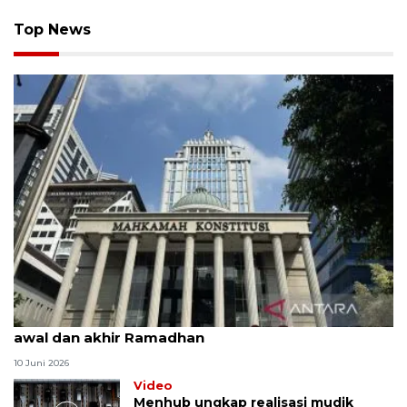
Top News
MK uji materi UU Peradilan Agama perihal isbat
awal dan akhir Ramadhan
10 Juni 2026
Video
Menhub ungkap realisasi mudik