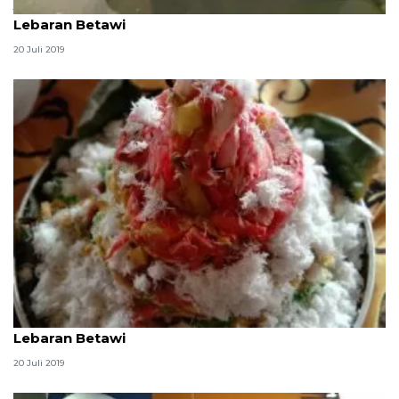
Jalan Medan Merdeka Selatan jadi arena parkir
Lebaran Betawi
20 Juli 2019
Tumpeng sukun andalan Kepulauan Seribu di
Lebaran Betawi
20 Juli 2019