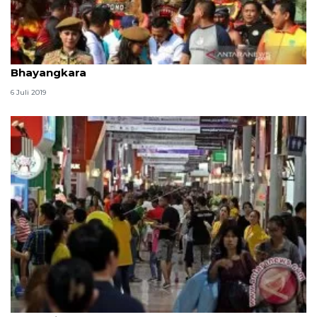
Batalion Arhanud 6 Jakut gelar perayaan HUT
Bhayangkara
6 Juli 2019
YLKI : Manajemen PRJ pungut tarif mahal bagi