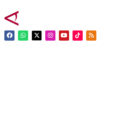
Terkini
Berita
Top News
Ngabuburit
Terpopuler
Hidangan
Foto
Info Mudik
Video
Tokoh
Infografik
Tausiyah
English
Jadwal Imsak