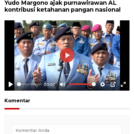
Yudo Margono ajak purnawirawan AL
kontribusi ketahanan pangan nasional
Play
00:00
Play
Mute
Settings
PIP
Ente
full
Komentar