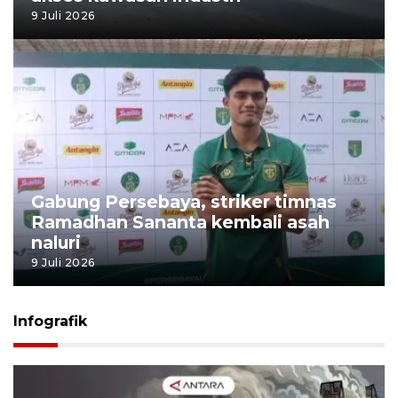
9 Juli 2026
Gabung Persebaya, striker timnas
Ramadhan Sananta kembali asah
naluri
9 Juli 2026
Infografik