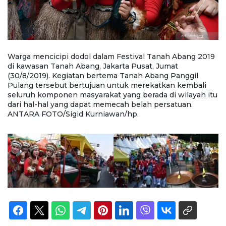
Warga mencicipi dodol dalam Festival Tanah Abang 2019
W
di kawasan Tanah Abang, Jakarta Pusat, Jumat
2
(30/8/2019). Kegiatan bertema Tanah Abang Panggil
(
Pulang tersebut bertujuan untuk merekatkan kembali
P
tu
seluruh komponen masyarakat yang berada di wilayah itu
s
dari hal-hal yang dapat memecah belah persatuan.
d
ANTARA FOTO/Sigid Kurniawan/hp.
A