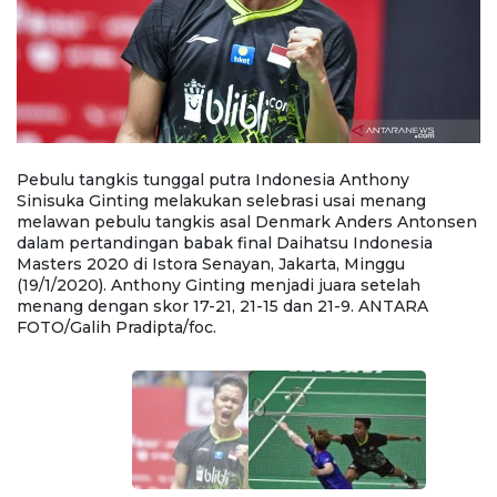
Pebulu tangkis tunggal putra Indonesia Anthony
P
Sinisuka Ginting melakukan selebrasi usai menang
S
melawan pebulu tangkis asal Denmark Anders Antonsen
l
dalam pertandingan babak final Daihatsu Indonesia
p
Masters 2020 di Istora Senayan, Jakarta, Minggu
20
(19/1/2020). Anthony Ginting menjadi juara setelah
A
a
menang dengan skor 17-21, 21-15 dan 21-9. ANTARA
sk
FOTO/Galih Pradipta/foc.
Pu