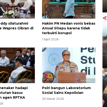
ddy silaturahmi
Hakim PN Medan vonis bebas
 ke Wapres Gibran di
Amsal Sitepu karena tidak
terbukti korupsi
1 April 2026
menaker hadapi
Polri bangun Laboratorium
ntutan kasus
Sosial Sains Kepolisian
n agen RPTKA
30 Maret 2026
26