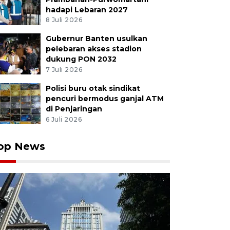
hadapi Lebaran 2027
8 Juli 2026
as damkar menyemprotkan disinfektan di Pasar Minggu
/2020). Pemprov DKI Jakarta menutup Pasar Minggu dan
Gubernur Banten usulkan
t ditemukannya kasus positif COVID-19. ANTARA FOTO
pelebaran akses stadion
dukung PON 2032
7 Juli 2026
Polisi buru otak sindikat
pencuri bermodus ganjal ATM
di Penjaringan
6 Juli 2026
op News