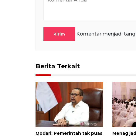
Komentar menjadi tang
Kirim
Berita Terkait
Qodari: Pemerintah tak puas
Menag jad