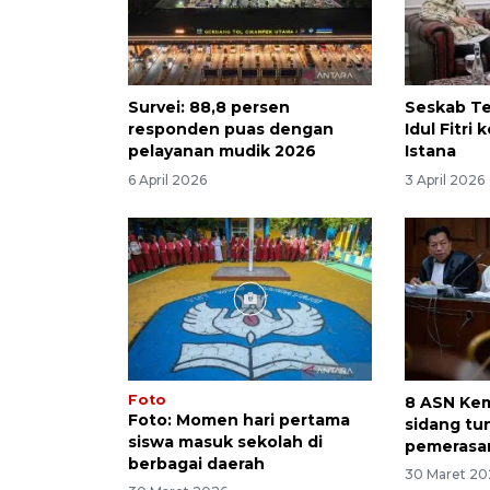
Survei: 88,8 persen
Seskab Te
responden puas dengan
Idul Fitri
pelayanan mudik 2026
Istana
6 April 2026
3 April 2026
Foto
8 ASN Ke
Foto: Momen hari pertama
sidang tu
siswa masuk sekolah di
pemerasa
berbagai daerah
30 Maret 20