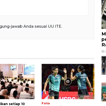
gung-jawab Anda sesuai UU ITE.
M
p
R
10 
Foto
ikan setiap 10