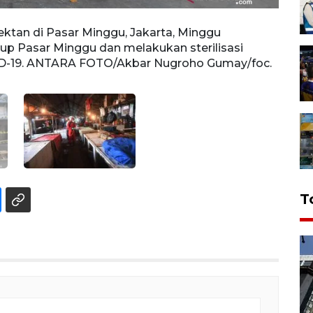
tan di Pasar Minggu, Jakarta, Minggu
Petug
up Pasar Minggu dan melakukan sterilisasi
(21/6
VID-19. ANTARA FOTO/Akbar Nugroho Gumay/foc.
akiba
T