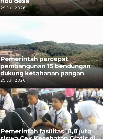
ribu desa
29 Juli 2026
Pemerintah percepat
pembangunan 15 bendungan
dukung ketahanan pangan
29 Juli 2026
Pemerintah fasilitasi 8,8 juta
siswa Cek Kesehatan Gratis di