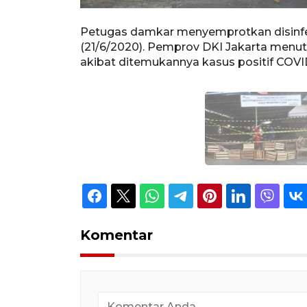
nggu
Petugas damkar menyemprotkan disinfek
rilisasi
(21/6/2020). Pemprov DKI Jakarta menut
o Gumay/foc.
akibat ditemukannya kasus positif CO
Komentar