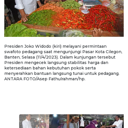
Presiden Joko Widodo (kiri) melayani permintaan
P
swafoto pedagang saat mengunjungi Pasar Kota Cilegon,
P
Banten, Selasa (11/4/2023). Dalam kunjungan tersebut
E
Presiden mengecek langsung stabilitas harga dan
b
,
ketersediaan bahan kebutuhan pokok serta
Pa
menyerahkan bantuan langsung tunai untuk pedagang.
k
ANTARA FOTO/Asep Fathulrahman/hp.
s
p
p