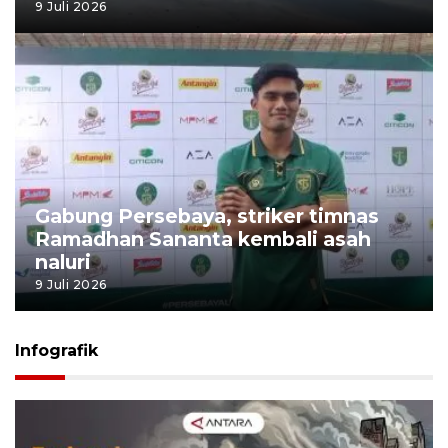
9 Juli 2026
Gabung Persebaya, striker timnas
Ramadhan Sananta kembali asah
naluri
9 Juli 2026
Infografik