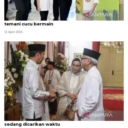
Presiden Jokowi manfaatkan libur Lebaran untuk
temani cucu bermain
12 April 2024
Ari Dwipayana: Silaturahmi Jokowi dan Megawati
sedang dicarikan waktu