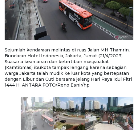
Sejumlah kendaraan melintas di ruas Jalan MH Thamrin,
S
Bundaran Hotel Indonesia, Jakarta, Jumat (21/4/2023).
Bu
Suasana keamanan dan ketertiban masyarakat
S
(Kamtibmas) ibukota tampak lengang karena sebagian
(
warga Jakarta telah mudik ke luar kota yang bertepatan
wa
dengan Libur dan Cuti bersama jelang Hari Raya Idul Fitri
de
1444 H. ANTARA FOTO/Reno Esnir/hp.
1