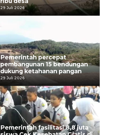
ribu desa
29 Juli 2026
Pemerintah percepat
pembangunan 15 bendungan
dukung ketahanan pangan
29 Juli 2026
Pemerintah fasilitasi 8,8 juta
siswa Cek Kesehatan Gratis di