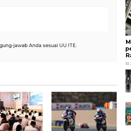
M
gung-jawab Anda sesuai UU ITE.
p
R
10 