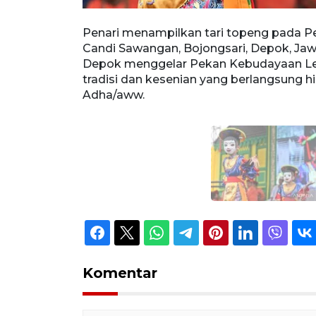
i Sawangan,
Penari menampilkan tari topeng pada P
 menggelar
Candi Sawangan, Bojongsari, Depok, Jaw
dan kesenian
Depok menggelar Pekan Kebudayaan L
ww.
tradisi dan kesenian yang berlangsung 
Adha/aww.
Komentar