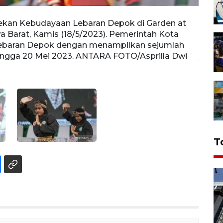
ekan Kebudayaan Lebaran Depok di Garden at
Pesil
a Barat, Kamis (18/5/2023). Pemerintah Kota
Bojon
ebaran Depok dengan menampilkan sejumlah
Pekan
hingga 20 Mei 2023. ANTARA FOTO/Asprilla Dwi
yang 
T