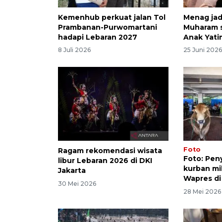
Kemenhub perkuat jalan Tol
Menag jad
Prambanan-Purwomartani
Muharam 
hadapi Lebaran 2027
Anak Yati
8 Juli 2026
25 Juni 202
Foto
Ragam rekomendasi wisata
Foto: Pe
libur Lebaran 2026 di DKI
kurban mi
Jakarta
Wapres di 
30 Mei 2026
28 Mei 2026