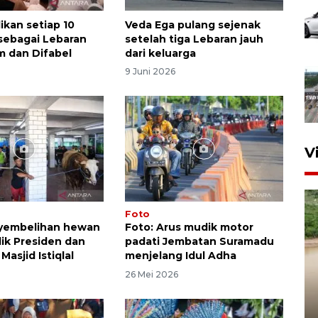
ikan setiap 10
Veda Ega pulang sejenak
sebagai Lebaran
setelah tiga Lebaran jauh
m dan Difabel
dari keluarga
6
9 Juni 2026
V
Foto
nyembelihan hewan
Foto: Arus mudik motor
lik Presiden dan
padati Jembatan Suramadu
Masjid Istiqlal
menjelang Idul Adha
26 Mei 2026