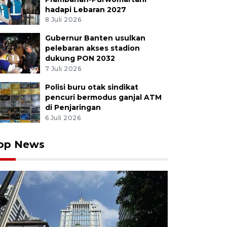
hadapi Lebaran 2027
8 Juli 2026
at beraksi pada Pekan Kebudayaan Lebaran Depok di G
gsari, Depok, Jawa Barat, Kamis (18/5/2023). Pemerin
Gubernur Banten usulkan
 Kebudayaan Lebaran Depok dengan menampilkan seju
pelebaran akses stadion
berlangsung hingga 20 Mei 2023. ANTARA FOTO/Aspril
dukung PON 2032
7 Juli 2026
Polisi buru otak sindikat
pencuri bermodus ganjal ATM
di Penjaringan
6 Juli 2026
op News