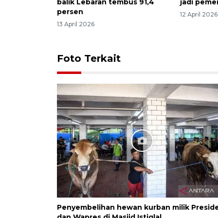
balik Lebaran tembus 91,4
jadi peme
persen
12 April 2026
13 April 2026
Foto Terkait
Penyembelihan hewan kurban milik Presid
dan Wapres di Masjid Istiqlal