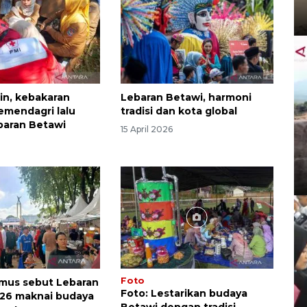
in, kebakaran
Lebaran Betawi, harmoni
mendagri lalu
tradisi dan kota global
baran Betawi
15 April 2026
Foto
mus sebut Lebaran
Foto: Lestarikan budaya
26 maknai budaya
Betawi dengan tradisi