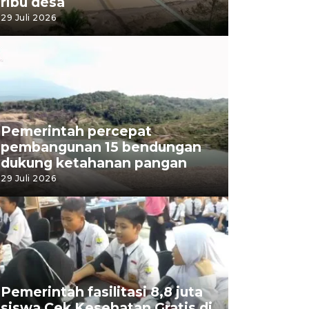
ribu desa
29 Juli 2026
Pemerintah percepat
pembangunan 15 bendungan
dukung ketahanan pangan
29 Juli 2026
Pemerintah fasilitasi 8,8 juta
siswa Cek Kesehatan Gratis di