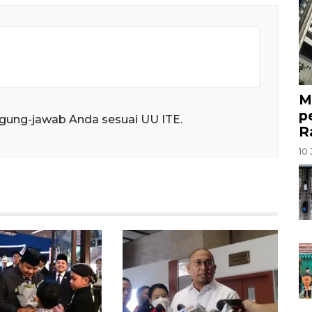
M
p
gung-jawab Anda sesuai UU ITE.
R
10 