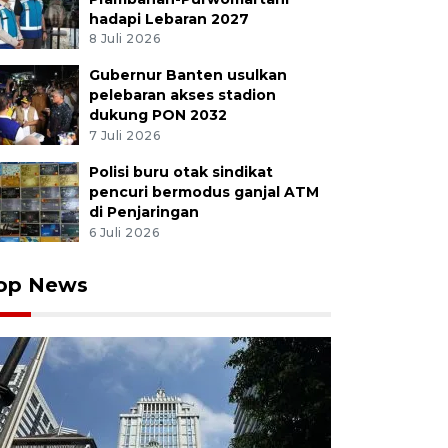
hadapi Lebaran 2027
8 Juli 2026
Gubernur Banten usulkan
 Umum Partai Gerindra Prabowo Subianto (kedua ka
pelebaran akses stadion
peresmian Rumah Pemenangan Prabowo Presiden 2024 
dukung PON 2032
a, Selasa (15/8/2023). Dalam acara tersebut juga digelar
7 Juli 2026
i untuk Prabowo. ANTARA FOTO/Asprilla Dwi Adha/to
Polisi buru otak sindikat
pencuri bermodus ganjal ATM
di Penjaringan
6 Juli 2026
op News