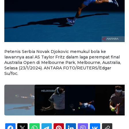
Petenis Serbia Novak Djokovic memukul bola ke
P
lawannya asal AS Taylor Fritz dalam laga perempat final
S
,
Australia Open di Melbourne Park, Melbourne, Australia,
Au
Selasa (23/1/2024). ANTARA FOTO/REUTERS/Edgar
S
Su/foc.
Ka