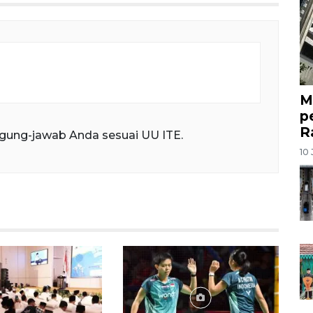
M
p
R
gung-jawab Anda sesuai UU ITE.
10 