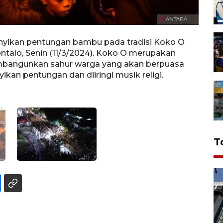
ikan pentungan bambu pada tradisi Koko O
Foto 
ontalo, Senin (11/3/2024). Koko O merupakan
Koko 
embangunkan sahur warga yang akan berpuasa
merup
n pentungan dan diiringi musik religi.
berpu
relig
T