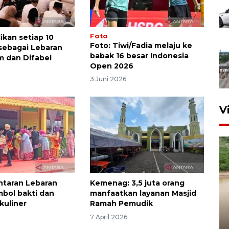
Foto
ikan setiap 10
Foto: Tiwi/Fadia melaju ke
sebagai Lebaran
babak 16 besar Indonesia
m dan Difabel
Open 2026
6
3 Juni 2026
V
antaran Lebaran
Kemenag: 3,5 juta orang
mbol bakti dan
manfaatkan layanan Masjid
kuliner
Ramah Pemudik
7 April 2026