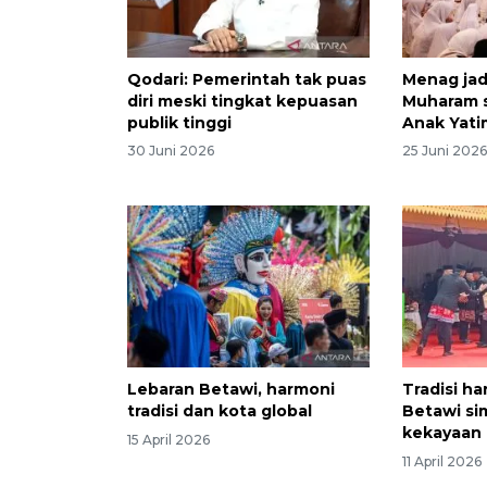
Qodari: Pemerintah tak puas
Menag jad
diri meski tingkat kepuasan
Muharam 
publik tinggi
Anak Yati
30 Juni 2026
25 Juni 202
Lebaran Betawi, harmoni
Tradisi h
tradisi dan kota global
Betawi si
kekayaan 
15 April 2026
11 April 2026