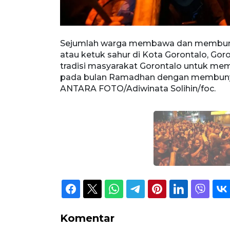
da tradisi
Sejumlah warga membawa dan membuny
 Koko O
atau ketuk sahur di Kota Gorontalo, Gor
ga yang akan
tradisi masyarakat Gorontalo untuk m
ngi musik
pada bulan Ramadhan dengan membunyika
ANTARA FOTO/Adiwinata Solihin/foc.
Komentar