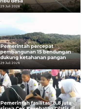
ribu desa
29 Juli 2026
Pemerintah percepat
pembangunan 15 bendungan
dukung ketahanan pangan
29 Juli 2026
Pemerintah fasilitasi 8,8 juta
siswa Cek Kesehatan Gratis di