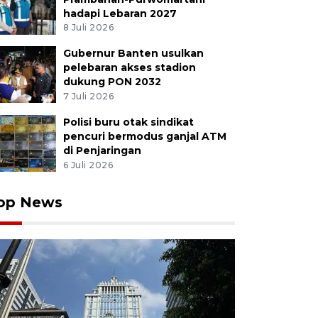
hadapi Lebaran 2027
8 Juli 2026
Gubernur Banten usulkan
udara ribuan warga membawa dan membunyikan pentu
pelebaran akses stadion
O atau ketuk sahur di Kota Gorontalo, Gorontalo, Selas
dukung PON 2032
akan tradisi masyarakat Gorontalo untuk membangun
7 Juli 2026
asa pada bulan Ramadhan dengan membunyikan pentun
i. ANTARA FOTO/Adiwinata Solihin/foc.
Polisi buru otak sindikat
pencuri bermodus ganjal ATM
di Penjaringan
6 Juli 2026
op News