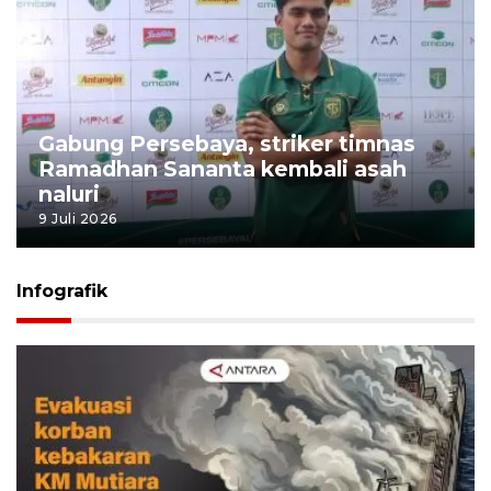
Gabung Persebaya, striker timnas
Ramadhan Sananta kembali asah
naluri
9 Juli 2026
Infografik