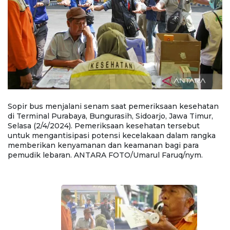
r
Sopir bus menjalani senam saat pemeriksaan kesehatan
S
di Terminal Purabaya, Bungurasih, Sidoarjo, Jawa Timur,
ka
Selasa (2/4/2024). Pemeriksaan kesehatan tersebut
Bu
i
untuk mengantisipasi potensi kecelakaan dalam rangka
P
memberikan kenyamanan dan keamanan bagi para
p
.
pemudik lebaran. ANTARA FOTO/Umarul Faruq/nym.
k
A