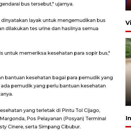
11 April 2026
darai bus tersebut," ujarnya.
t dinyatakan layak untuk mengemudikan bus
V
n dilakukan tes urine dan hasilnya semua
 untuk memeriksa kesehatan para sopir bus,"
Gabung Persebaya, striker
 bantuan kesehatan bagai para pemudik yang
timnas Ramadhan Sananta
 ada pemudik yang perlu bantuan kesehatan
kembali asah naluri
tanya.
9 Juli 2026
sehatan yang terletak di Pintu Tol Cijago,
I
Margonda, Pos Pelayanan (Posyan) Terminal
sty Cinere, serta Simpang Cibubur.