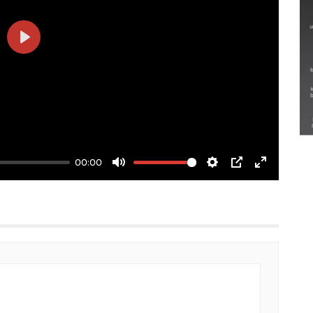
Play
Semarak Lebaran Ketupat di
berbagai daerah
28 Maret 2026
00:00
Mute
Settings
PIP
Enter
fullscree