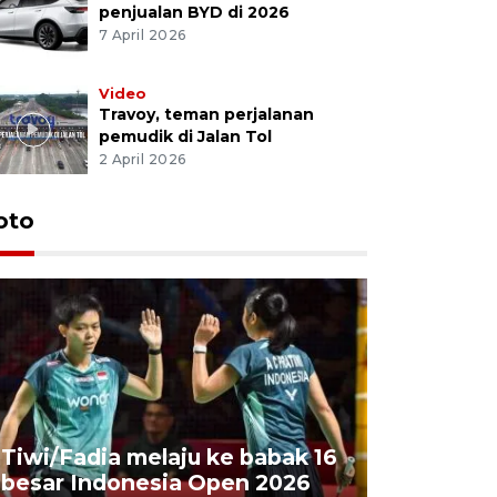
penjualan BYD di 2026
7 April 2026
Video
Travoy, teman perjalanan
pemudik di Jalan Tol
2 April 2026
oto
Penyembe
Tiwi/Fadia melaju ke babak 16
milik Pre
besar Indonesia Open 2026
Masjid Ist