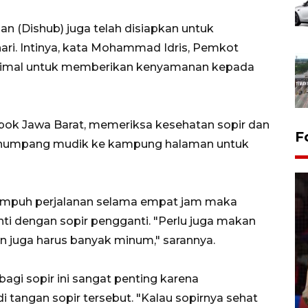
n (Dishub) juga telah disiapkan untuk
ri. Intinya, kata Mohammad Idris, Pemkot
simal untuk memberikan kenyamanan kepada
pok Jawa Barat, memeriksa kesehatan sopir dan
F
numpang mudik ke kampung halaman untuk
nempuh perjalanan selama empat jam maka
nti dengan sopir pengganti. "Perlu juga makan
n juga harus banyak minum," sarannya.
Lebaran Betawi 2026, ajang
silaturahim masyarakat dan
gi sopir ini sangat penting karena
upaya pelestarian budaya di
Ibu Kota
 tangan sopir tersebut. "Kalau sopirnya sehat