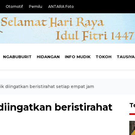
Otomotif
Pemilu
ANTARA Foto
NGABUBURIT
HIDANGAN
INFO MUDIK
TOKOH
TAUSIY
k diingatkan beristirahat setiap empat jam
iingatkan beristirahat
T