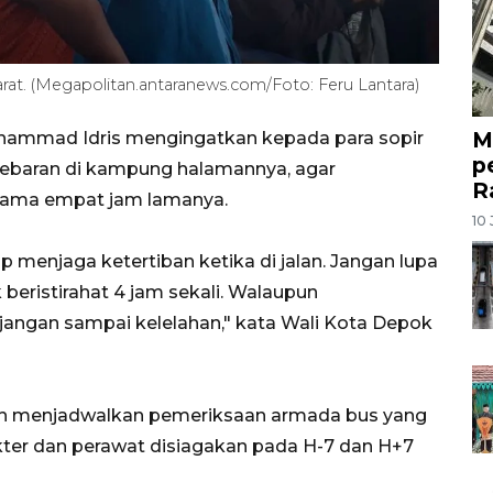
rat. (Megapolitan.antaranews.com/Foto: Feru Lantara)
M
hammad Idris mengingatkan kepada para sopir
p
ebaran di kampung halamannya, agar
R
elama empat jam lamanya.
10 
menjaga ketertiban ketika di jalan. Jangan lupa
beristirahat 4 jam sekali. Walaupun
jangan sampai kelelahan," kata Wali Kota Depok
ah menjadwalkan pemeriksaan armada bus yang
kter dan perawat disiagakan pada H-7 dan H+7