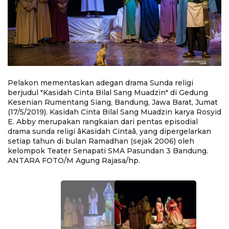
Pelakon mementaskan adegan drama Sunda religi
P
berjudul "Kasidah Cinta Bilal Sang Muadzin" di Gedung
be
at
Kesenian Rumentang Siang, Bandung, Jawa Barat, Jumat
K
yid
(17/5/2019). Kasidah Cinta Bilal Sang Muadzin karya Rosyid
(1
E. Abby merupakan rangkaian dari pentas episodial
E
drama sunda religi âKasidah Cintaâ, yang dipergelarkan
dr
setiap tahun di bulan Ramadhan (sejak 2006) oleh
s
kelompok Teater Senapati SMA Pasundan 3 Bandung.
k
ANTARA FOTO/M Agung Rajasa/hp.
A