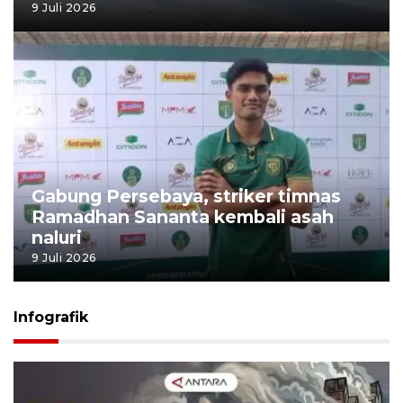
9 Juli 2026
Gabung Persebaya, striker timnas
Ramadhan Sananta kembali asah
naluri
9 Juli 2026
Infografik