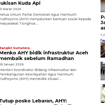
lukisan Kuda Api
10 Maret 2026
Ketua Umum Partai Demokrat Agus Harimurti
P
Yudhoyono (AHY) menyalurkan bantuan sosial kepada
J
masyarakat Tionghoa ...
a
4 j
Bangkit Sumatera
Menko AHY bidik infrastruktur Aceh
membaik sebelum Ramadhan
26 Januari 2026
Menteri Koordinator Bidang Infrastruktur dan
Pembangunan Kewilayahan Agus Harimurti
Yudhoyono (AHY) membidik situasi ...
Tutup posko Lebaran, AHY: