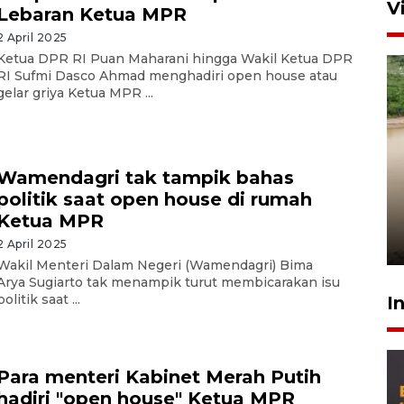
V
Lebaran Ketua MPR
2 April 2025
Ketua DPR RI Puan Maharani hingga Wakil Ketua DPR
RI Sufmi Dasco Ahmad menghadiri open house atau
gelar griya Ketua MPR ...
Wamendagri tak tampik bahas
Gabung Persebaya, striker
politik saat open house di rumah
timnas Ramadhan Sananta
Ketua MPR
kembali asah naluri
9 Juli 2026
2 April 2025
Wakil Menteri Dalam Negeri (Wamendagri) Bima
Arya Sugiarto tak menampik turut membicarakan isu
politik saat ...
I
Para menteri Kabinet Merah Putih
hadiri "open house" Ketua MPR