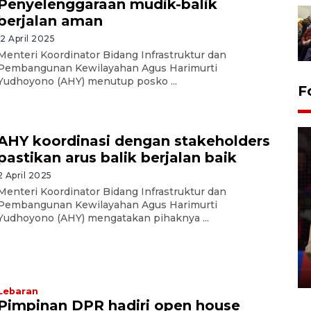
Penyelenggaraan mudik-balik
berjalan aman
12 April 2025
Menteri Koordinator Bidang Infrastruktur dan
Pembangunan Kewilayahan Agus Harimurti
Yudhoyono (AHY) menutup posko ...
F
AHY koordinasi dengan stakeholders
pastikan arus balik berjalan baik
2 April 2025
Menteri Koordinator Bidang Infrastruktur dan
Lebaran Betawi 2026, ajang
Pembangunan Kewilayahan Agus Harimurti
Yudhoyono (AHY) mengatakan pihaknya ...
silaturahim masyarakat dan
upaya pelestarian budaya di
Ibu Kota
11 April 2026
Lebaran
Pimpinan DPR hadiri open house