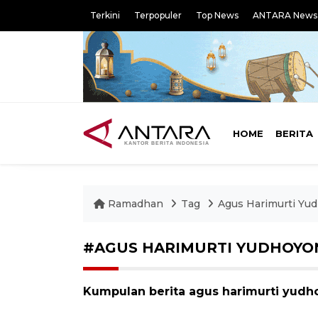
Terkini
Terpopuler
Top News
ANTARA News
HOME
BERITA
Ramadhan
Tag
Agus Harimurti Yu
#AGUS HARIMURTI YUDHOYO
Kumpulan berita agus harimurti yudho