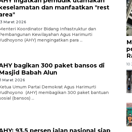
AHY ingatkan pemudik utamakan
keselamatan dan manfaatkan "rest
area"
13 Maret 2026
Menteri Koordinator Bidang Infrastruktur dan
Pembangunan Kewilayahan Agus Harimurti
Yudhoyono (AHY) mengingatkan para ...
M
p
R
10 
AHY bagikan 300 paket bansos di
Masjid Babah Alun
11 Maret 2026
Ketua Umum Partai Demokrat Agus Harimurti
Yudhoyono (AHY) membagikan 300 paket bantuan
sosial (bansos) ...
AHY: 93,5 persen jalan nasional siap