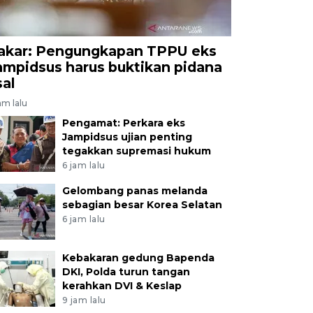
akar: Pengungkapan TPPU eks
ampidsus harus buktikan pidana
sal
am lalu
Pengamat: Perkara eks
Jampidsus ujian penting
tegakkan supremasi hukum
6 jam lalu
Gelombang panas melanda
sebagian besar Korea Selatan
6 jam lalu
Kebakaran gedung Bapenda
DKI, Polda turun tangan
kerahkan DVI & Keslap
9 jam lalu