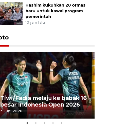
Hashim kukuhkan 20 ormas
baru untuk kawal program
pemerintah
10 jam lalu
oto
Penyembe
Tiwi/Fadia melaju ke babak 16
milik Pre
besar Indonesia Open 2026
Masjid Ist
3 Juni 2026
28 Mei 2026