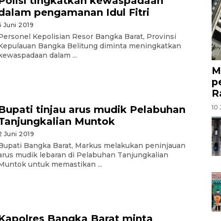
Polisi tingkatkan kewaspadaan
dalam pengamanan Idul Fitri
5 Juni 2019
Personel Kepolisian Resor Bangka Barat, Provinsi
Kepulauan Bangka Belitung diminta meningkatkan
kewaspadaan dalam ...
M
p
R
10 
Bupati tinjau arus mudik Pelabuhan
Tanjungkalian Muntok
2 Juni 2019
Bupati Bangka Barat, Markus melakukan peninjauan
arus mudik lebaran di Pelabuhan Tanjungkalian
Muntok untuk memastikan ...
Kapolres Bangka Barat minta