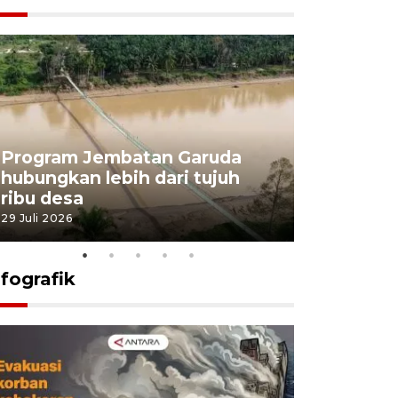
Program Jembatan Garuda
Pemerint
hubungkan lebih dari tujuh
pembangu
ribu desa
dukung k
29 Juli 2026
29 Juli 2026
nfografik