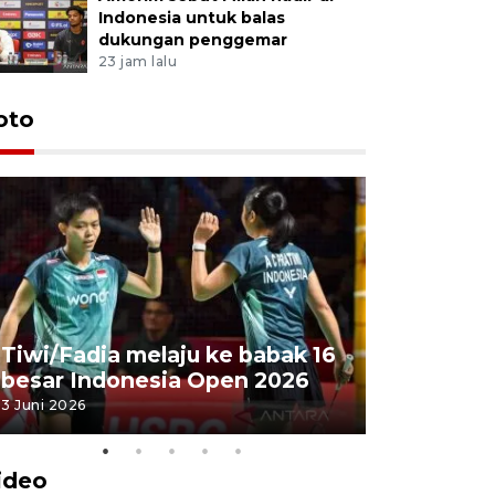
Indonesia untuk balas
dukungan penggemar
23 jam lalu
oto
Penyembe
Tiwi/Fadia melaju ke babak 16
milik Pre
besar Indonesia Open 2026
Masjid Ist
3 Juni 2026
28 Mei 2026
ideo