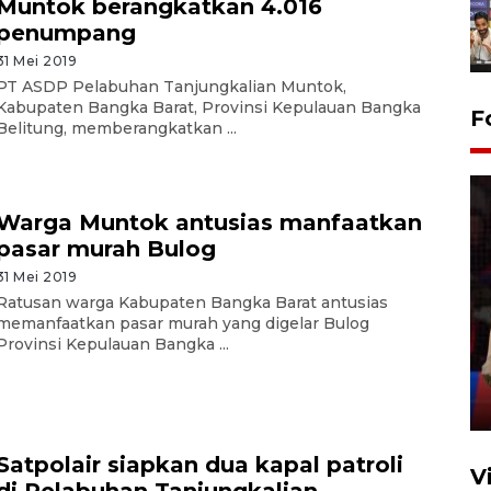
Muntok berangkatkan 4.016
penumpang
31 Mei 2019
PT ASDP Pelabuhan Tanjungkalian Muntok,
Kabupaten Bangka Barat, Provinsi Kepulauan Bangka
F
Belitung, memberangkatkan ...
Warga Muntok antusias manfaatkan
pasar murah Bulog
31 Mei 2019
Lebaran Betawi 2026, ajang
Ratusan warga Kabupaten Bangka Barat antusias
memanfaatkan pasar murah yang digelar Bulog
silaturahim masyarakat dan
Provinsi Kepulauan Bangka ...
upaya pelestarian budaya di
Ibu Kota
11 April 2026
Satpolair siapkan dua kapal patroli
V
di Pelabuhan Tanjungkalian