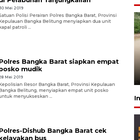
30 Mei 2019
Satuan Polisi Perairan Polres Bangka Barat, Provinsi
Kepulauan Bangka Belitung menyiapkan dua unit
kapal patroli ...
Gabung Persebaya, striker
Polres Bangka Barat siapkan empat
timnas Ramadhan Sananta
posko mudik
kembali asah naluri
9 Juli 2026
28 Mei 2019
Kepolisian Resor Bangka Barat, Provinsi Kepulauan
Bangka Belitung, menyiapkan empat unit posko
untuk menyukseskan ...
I
Polres-Dishub Bangka Barat cek
kelayakan bus