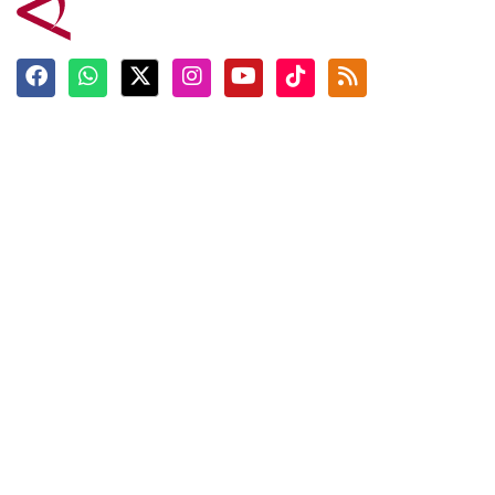
Terkini
Berita
Top News
Ngabuburit
Terpopuler
Hidangan
Foto
Info Mudik
Video
Tokoh
Infografik
Tausiyah
English
Jadwal Imsak
Karkhas
ANTARA News English