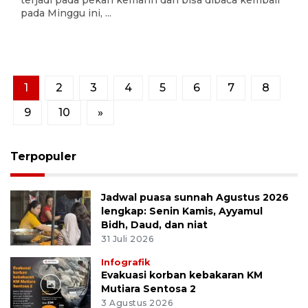
terjadi pada pekan kemarin dan bisa dibaca kembali
pada Minggu ini, ...
1
2
3
4
5
6
7
8
9
10
»
Terpopuler
Jadwal puasa sunnah Agustus 2026
lengkap: Senin Kamis, Ayyamul
Bidh, Daud, dan niat
31 Juli 2026
Infografik
Evakuasi korban kebakaran KM
Mutiara Sentosa 2
3 Agustus 2026