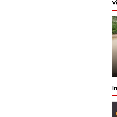
V
Gabung Persebaya, striker
timnas Ramadhan Sananta
kembali asah naluri
9 Juli 2026
I