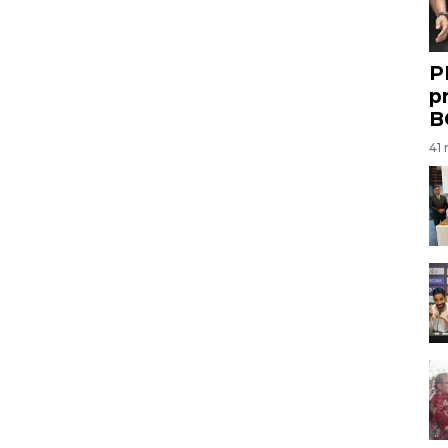
P
p
B
41 