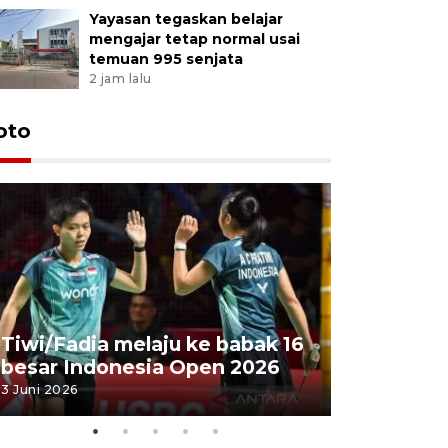
Yayasan tegaskan belajar
mengajar tetap normal usai
temuan 995 senjata
2 jam lalu
oto
Penyembe
Tiwi/Fadia melaju ke babak 16
milik Pre
besar Indonesia Open 2026
Masjid Ist
3 Juni 2026
28 Mei 2026