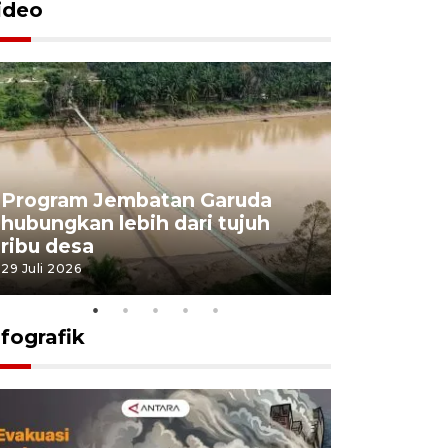
ideo
Program Jembatan Garuda
Pemerint
hubungkan lebih dari tujuh
pembangu
ribu desa
dukung k
29 Juli 2026
29 Juli 2026
nfografik