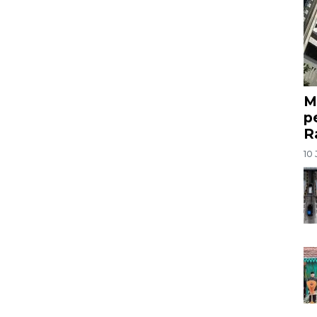
M
p
R
10 