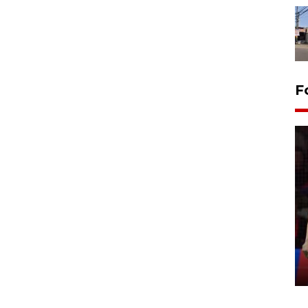
F
Lebaran Betawi 2026, ajang
silaturahim masyarakat dan
upaya pelestarian budaya di
Ibu Kota
11 April 2026