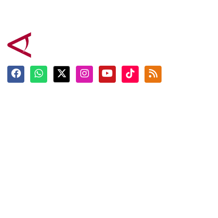
Terkini
Berita
Top News
Ngabuburit
Terpopuler
Hidangan
Foto
Info Mudik
Video
Tokoh
Infografik
Tausiyah
English