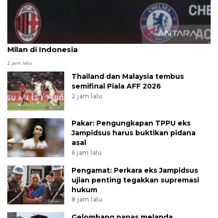
Ruben Amorim kagumi dukungan penggemar AC
Milan di Indonesia
2 jam lalu
Thailand dan Malaysia tembus
semifinal Piala AFF 2026
2 jam lalu
Pakar: Pengungkapan TPPU eks
Jampidsus harus buktikan pidana
asal
6 jam lalu
Pengamat: Perkara eks Jampidsus
ujian penting tegakkan supremasi
hukum
8 jam lalu
Gelombang panas melanda