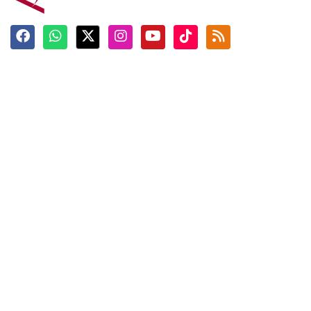
Terkini
Berita
Top News
Ngabuburit
Terpopuler
Hidangan
Foto
Info Mudik
Video
Tokoh
Infografik
Tausiyah
English
Jadwal Imsak
Karkhas
ANTARA News English