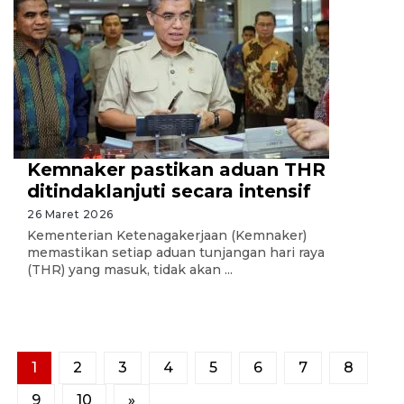
Kemnaker pastikan aduan THR
ditindaklanjuti secara intensif
26 Maret 2026
Kementerian Ketenagakerjaan (Kemnaker)
memastikan setiap aduan tunjangan hari raya
(THR) yang masuk, tidak akan ...
1
2
3
4
5
6
7
8
9
10
»