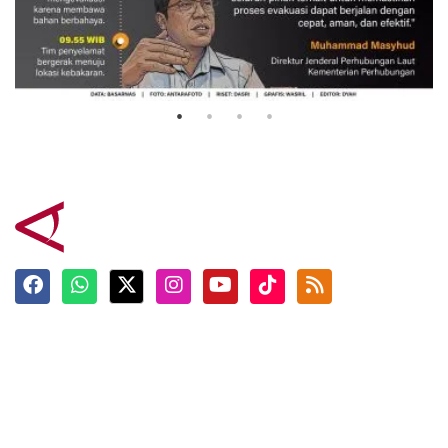
Evakuasi korban kebakaran KM
Mutiara Sentosa 2
3 Agustus 2026
Terkini
Berita
Top News
Ngabuburit
Terpopuler
Hidangan