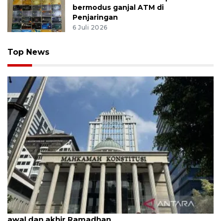
bermodus ganjal ATM di
Penjaringan
6 Juli 2026
Top News
MK uji materi UU Peradilan Agama perihal isbat
awal dan akhir Ramadhan