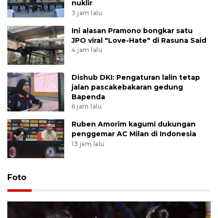
nuklir
3 jam lalu
Ini alasan Pramono bongkar satu
JPO viral "Love-Hate" di Rasuna Said
4 jam lalu
Dishub DKI: Pengaturan lalin tetap
jalan pascakebakaran gedung
Bapenda
6 jam lalu
Ruben Amorim kagumi dukungan
penggemar AC Milan di Indonesia
13 jam lalu
Foto