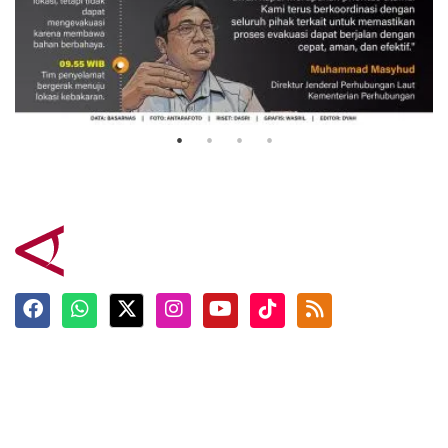
Evakuasi korban kebakaran KM
Mutiara Sentosa 2
3 Agustus 2026
Terkini
Berita
Top News
Ngabuburit
Terpopuler
Hidangan