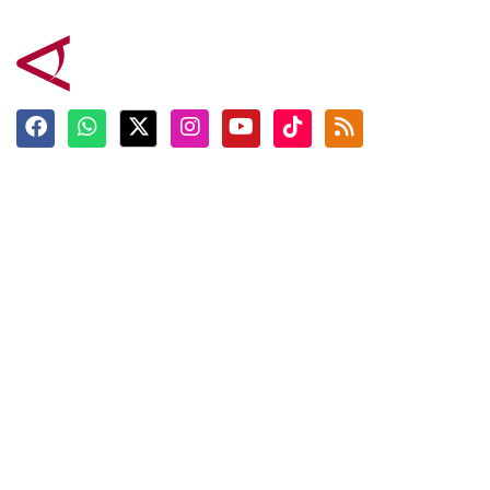
Terkini
Berita
Top News
Ngabuburit
Terpopuler
Hidangan
Foto
Info Mudik
Video
Tokoh
Infografik
Tausiyah
English
Jadwal Imsak