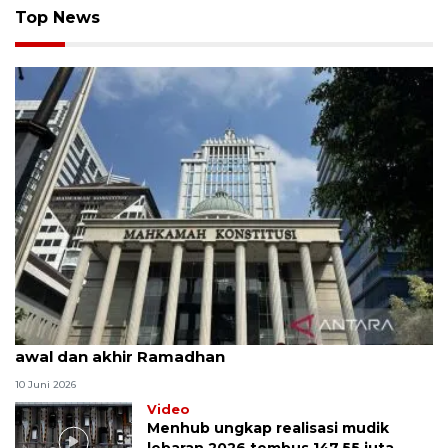
Top News
MK uji materi UU Peradilan Agama perihal isbat
awal dan akhir Ramadhan
10 Juni 2026
Video
Menhub ungkap realisasi mudik
lebaran 2026 tembus 147,55 juta