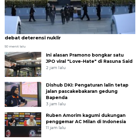
Nagasaki peringati 81 tahun bom atom di tengah
debat deterensi nuklir
50 menit lalu
Ini alasan Pramono bongkar satu
JPO viral "Love-Hate" di Rasuna Said
2 jam lalu
Dishub DKI: Pengaturan lalin tetap
jalan pascakebakaran gedung
Bapenda
3 jam lalu
Ruben Amorim kagumi dukungan
penggemar AC Milan di Indonesia
11 jam lalu