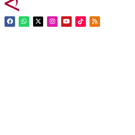
Terkini
Berita
Top News
Ngabuburit
Terpopuler
Hidangan
Foto
Info Mudik
Video
Tokoh
Infografik
Tausiyah
English
Jadwal Imsak
Karkhas
ANTARA News English