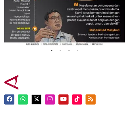
Evakuasi korban kebakaran KM
Mutiara Sentosa 2
3 Agustus 2026
Terkini
Berita
Top News
Ngabuburit