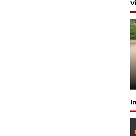
V
Gabung Persebaya, striker
timnas Ramadhan Sananta
kembali asah naluri
9 Juli 2026
I