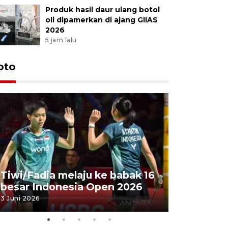
Produk hasil daur ulang botol
oli dipamerkan di ajang GIIAS
2026
5 jam lalu
oto
Penyembe
Tiwi/Fadia melaju ke babak 16
milik Pre
besar Indonesia Open 2026
Masjid Ist
3 Juni 2026
28 Mei 2026