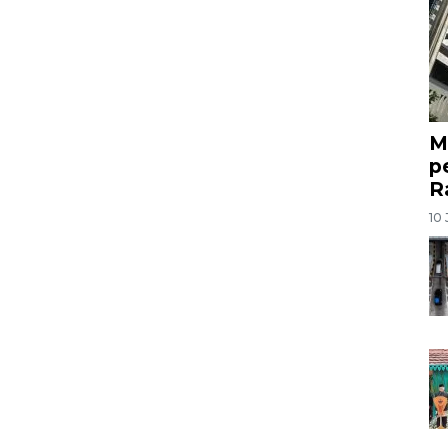
M
p
R
10 