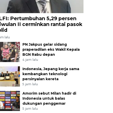
LFI: Pertumbuhan 5,29 persen
riwulan II cerminkan rantai pasok
olid
am lalu
PN Jakpus gelar sidang
praperadilan eks Wakil Kepala
BGN Rabu depan
4 jam lalu
Indonesia, Jepang kerja sama
kembangkan teknologi
persinyalan kereta
5 jam lalu
Amorim sebut Milan hadir di
Indonesia untuk balas
dukungan penggemar
5 jam lalu