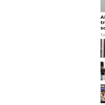
A
t
s
3 j