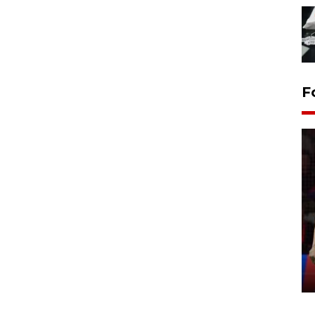
F
Lebaran Betawi 2026, ajang
silaturahim masyarakat dan
upaya pelestarian budaya di
Ibu Kota
11 April 2026