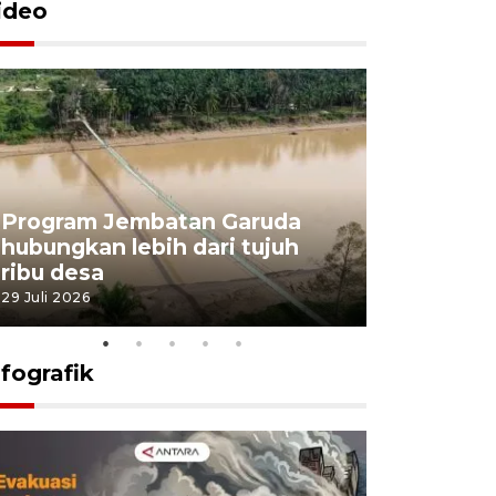
ideo
Program Jembatan Garuda
Pemerint
hubungkan lebih dari tujuh
pembangu
ribu desa
dukung k
29 Juli 2026
29 Juli 2026
nfografik