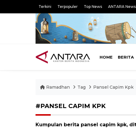
Terkini
Terpopuler
Top News
ANTARA News
HOME
BERITA
Ramadhan
Tag
Pansel Capim Kpk
#PANSEL CAPIM KPK
Kumpulan berita pansel capim kpk, di