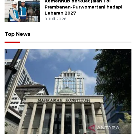
Kemenhub perkuat jalan Tol
Prambanan-Purwomartani hadapi
Lebaran 2027
8 Juli 2026
Top News
MK uji materi UU Peradilan Agama perihal isbat