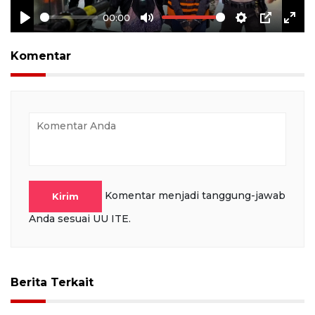
00:00
Play
Mute
Settings
PIP
Ente
full
Komentar
Komentar menjadi tanggung-jawab
Kirim
Anda sesuai UU ITE.
Berita Terkait