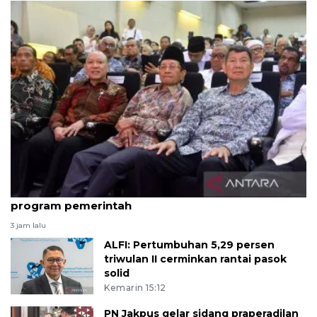
Hashim kukuhkan 20 ormas baru untuk kawal
program pemerintah
3 jam lalu
ALFI: Pertumbuhan 5,29 persen
triwulan II cerminkan rantai pasok
solid
Kemarin 15:12
PN Jakpus gelar sidang praperadilan