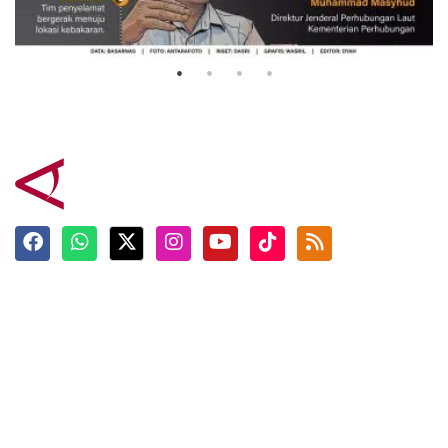
Mutiara Sentosa 2
3 Agustus 2026
Terkini
Berita
Top News
Ngabuburit
Terpopuler
Hidangan
Foto
Info Mudik