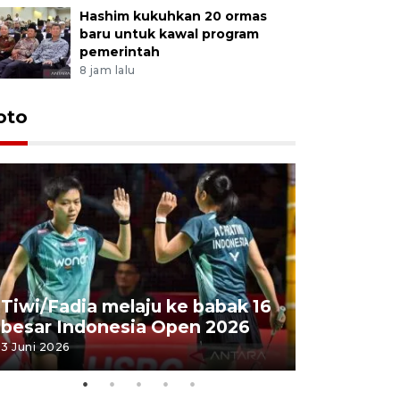
Hashim kukuhkan 20 ormas
baru untuk kawal program
pemerintah
8 jam lalu
oto
Penyembe
Tiwi/Fadia melaju ke babak 16
milik Pre
besar Indonesia Open 2026
Masjid Ist
3 Juni 2026
28 Mei 2026