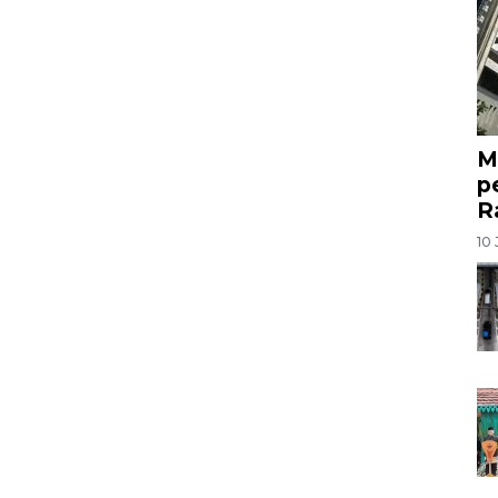
M
p
R
10 