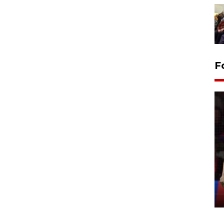
F
Lebaran Betawi 2026, ajang
silaturahim masyarakat dan
upaya pelestarian budaya di
Ibu Kota
11 April 2026