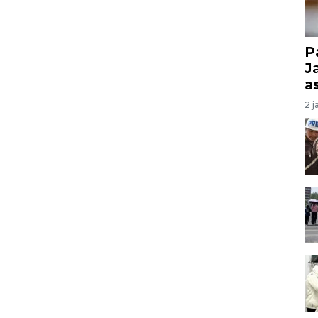
P
J
a
2 j