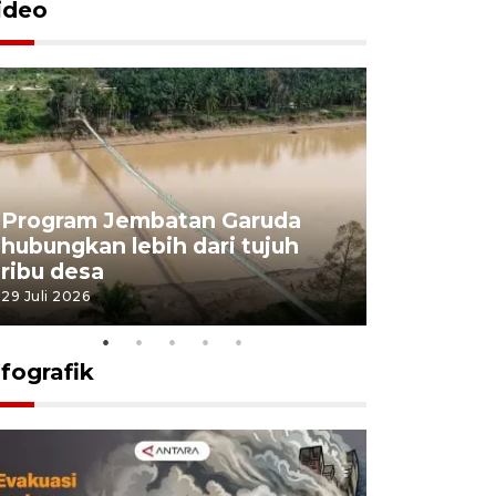
ideo
Program Jembatan Garuda
Pemerint
hubungkan lebih dari tujuh
pembangu
ribu desa
dukung k
29 Juli 2026
29 Juli 2026
nfografik