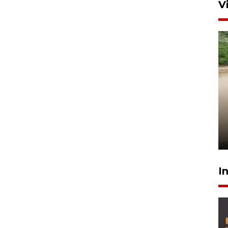
V
Gabung Persebaya, striker
timnas Ramadhan Sananta
kembali asah naluri
9 Juli 2026
I