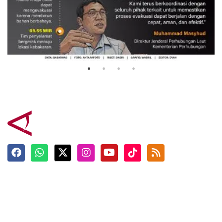
Evakuasi korban kebakaran KM
Mutiara Sentosa 2
3 Agustus 2026
Terkini
Berita
Top News
Ngabuburit
Terpopuler
Hidangan