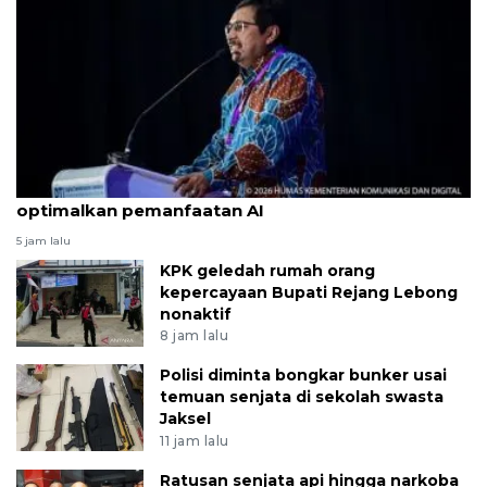
Pemerintah sasar cakupan 5G nasional 2029
optimalkan pemanfaatan AI
5 jam lalu
KPK geledah rumah orang
kepercayaan Bupati Rejang Lebong
nonaktif
8 jam lalu
Polisi diminta bongkar bunker usai
temuan senjata di sekolah swasta
Jaksel
11 jam lalu
Ratusan senjata api hingga narkoba