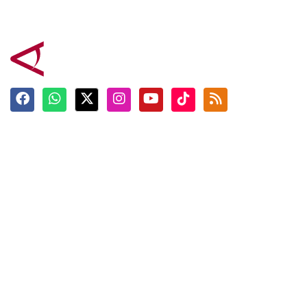
Terkini
Berita
Top News
Ngabuburit
Terpopuler
Hidangan
Foto
Info Mudik
Video
Tokoh
Infografik
Tausiyah
English