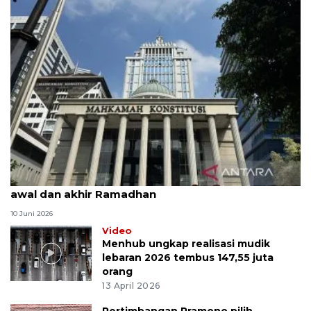
MK uji materi UU Peradilan Agama perihal isbat
awal dan akhir Ramadhan
10 Juni 2026
Video
Menhub ungkap realisasi mudik
lebaran 2026 tembus 147,55 juta
orang
13 April 2026
Pertimbangan Pramono pilih