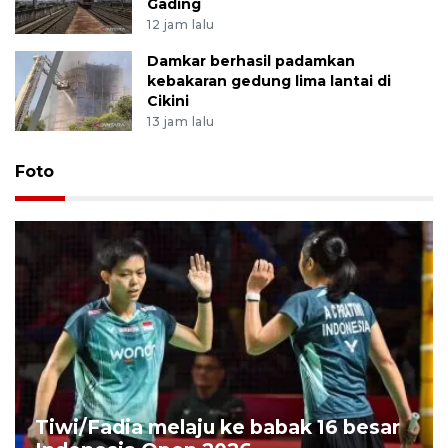
Gading
12 jam lalu
Damkar berhasil padamkan
kebakaran gedung lima lantai di
Cikini
13 jam lalu
Foto
Tiwi/Fadia melaju ke babak 16 besar