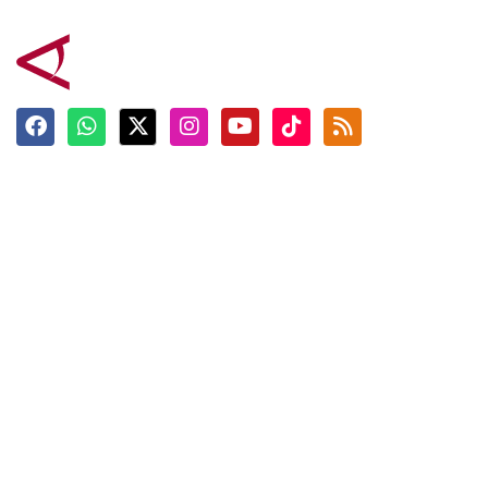
Terkini
Berita
Top News
Ngabuburit
Terpopuler
Hidangan
Foto
Info Mudik
Video
Tokoh
Infografik
Tausiyah
English
Jadwal Imsak