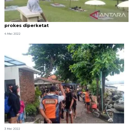
Kebun Raya Bedugul Bali dipadati wisatawan,
prokes diperketat
4 Mei 2022
Dishub Denpasar pantau wisatawan saat Lebaran
3 Mei 2022