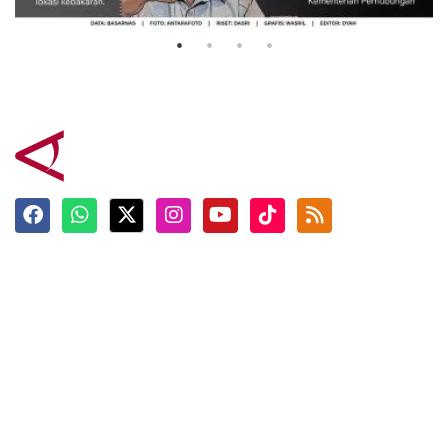
3 Agustus 2026
Terkini
Berita
Top News
Ngabuburit
Terpopuler
Hidangan
Foto
Info Mudik
Video
Tokoh