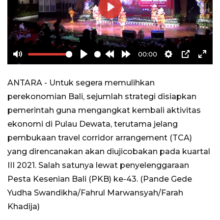
Play
00:00
Mute
Play
Rewind
Forward
Settings
PIP
Ente
10s
10s
full
ANTARA - Untuk segera memulihkan
perekonomian Bali, sejumlah strategi disiapkan
pemerintah guna mengangkat kembali aktivitas
ekonomi di Pulau Dewata, terutama jelang
pembukaan travel corridor arrangement (TCA)
yang direncanakan akan diujicobakan pada kuartal
III 2021. Salah satunya lewat penyelenggaraan
Pesta Kesenian Bali (PKB) ke-43. (Pande Gede
Yudha Swandikha/Fahrul Marwansyah/Farah
Khadija)