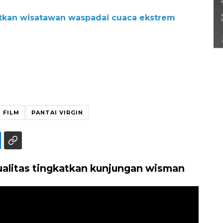
Semarak Lebaran Ketupat di
atkan wisatawan waspadai cuaca ekstrem
berbagai daerah
28 Maret 2026
FILM
PANTAI VIRGIN
kualitas tingkatkan kunjungan wisman