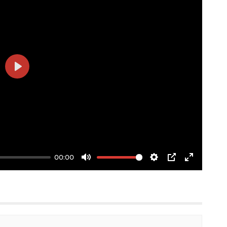
Play
00:00
Mute
Settings
PIP
Enter
fullscree