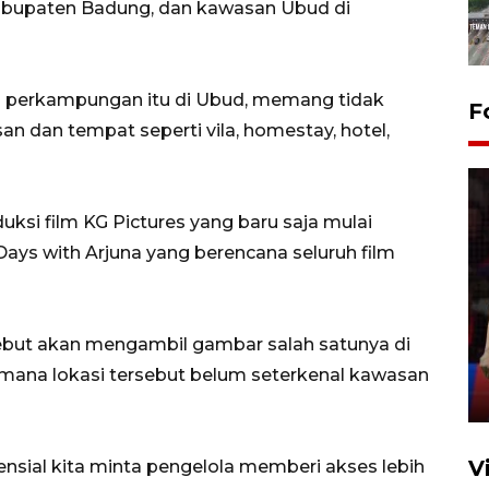
abupaten Badung, dan kawasan Ubud di
a perkampungan itu di Ubud, memang tidak
F
san dan tempat seperti vila, homestay, hotel,
ksi film KG Pictures yang baru saja mulai
Days with Arjuna yang berencana seluruh film
Lebaran Betawi 2026, ajang
silaturahim masyarakat dan
upaya pelestarian budaya di
ebut akan mengambil gambar salah satunya di
Ibu Kota
imana lokasi tersebut belum seterkenal kawasan
11 April 2026
V
ensial kita minta pengelola memberi akses lebih