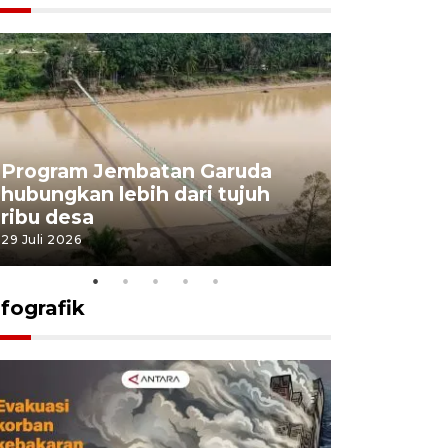
Program Jembatan Garuda
Pemerint
hubungkan lebih dari tujuh
pembangu
ribu desa
dukung k
29 Juli 2026
29 Juli 2026
nfografik