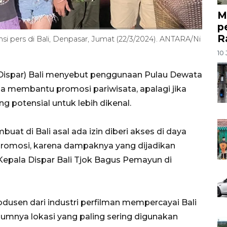
M
p
R
nsi pers di Bali, Denpasar, Jumat (22/3/2024). ANTARA/Ni
10 
(Dispar) Bali menyebut penggunaan Pulau Dewata
bisa membantu promosi pariwisata, apalagi jika
g potensial untuk lebih dikenal.
uat di Bali asal ada izin diberi akses di daya
promosi, karena dampaknya yang dijadikan
 Kepala Dispar Bali Tjok Bagus Pemayun di
dusen dari industri perfilman mempercayai Bali
umnya lokasi yang paling sering digunakan