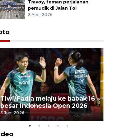
Travoy, teman perjalanan
pemudik di Jalan Tol
2 April 2026
oto
Penyembe
Tiwi/Fadia melaju ke babak 16
milik Pre
besar Indonesia Open 2026
Masjid Ist
3 Juni 2026
28 Mei 2026
ideo