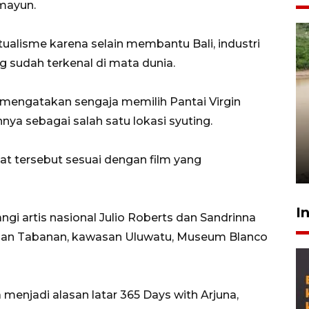
emayun.
tualisme karena selain membantu Bali, industri
g sudah terkenal di mata dunia.
mengatakan sengaja memilih Pantai Virgin
Gabung Persebaya, striker
nya sebagai salah satu lokasi syuting.
timnas Ramadhan Sananta
kembali asah naluri
 tersebut sesuai dengan film yang
9 Juli 2026
I
angi artis nasional Julio Roberts dan Sandrinna
asan Tabanan, kawasan Uluwatu, Museum Blanco
menjadi alasan latar 365 Days with Arjuna,