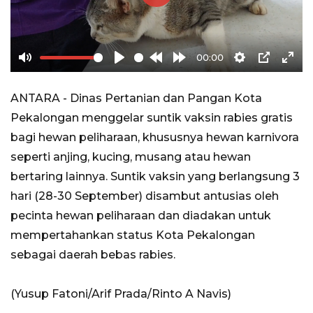
Play
00:00
Mute
Play
Rewind
Forward
Settings
PIP
Ente
10s
10s
full
ANTARA - Dinas Pertanian dan Pangan Kota
Pekalongan menggelar suntik vaksin rabies gratis
bagi hewan peliharaan, khususnya hewan karnivora
seperti anjing, kucing, musang atau hewan
bertaring lainnya. Suntik vaksin yang berlangsung 3
hari (28-30 September) disambut antusias oleh
pecinta hewan peliharaan dan diadakan untuk
mempertahankan status Kota Pekalongan
sebagai daerah bebas rabies.
(Yusup Fatoni/Arif Prada/Rinto A Navis)