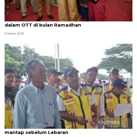
KPK tangkap Bupati Pekalongan Fadia Arafiq
dalam OTT di bulan Ramadhan
3 Maret 2026
PU: Ruas Pemalang--Pekalongan ditargetkan
mantap sebelum Lebaran